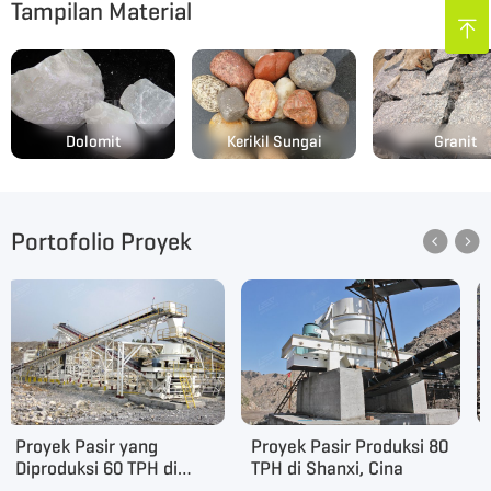
Tampilan Material


Dolomit
Kerikil Sungai
Granit
Portofolio Proyek


Proyek Pasir yang
Proyek Pasir Produksi 80
Diproduksi 60 TPH di
TPH di Shanxi, Cina
Uzbekistan