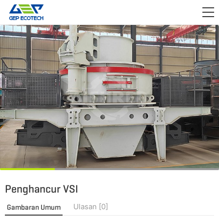
APLIKASI

RILIS
TENTANG KAMI
HUBUNGI KAMI
Penghancur VSI
Ulasan [0]
Gambaran Umum