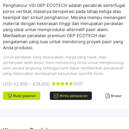
Penghancur VSI GEP ECOTECH adalah penabrak sentrifugal
poros vertikal, biasanya beroperasi pada tahap ketiga atau
keempat dari sirkuit penghancur. Mereka mampu menangani
material dengan kekerasan tinggi dan merupakan peralatan
yang ideal untuk memproduksi alternatif pasir alami.
Manfaatkan peralatan premium GEP ECOTECH dan
pengalaman yang luas untuk mendorong proyek pasir yang
Anda produksi.
Untuk peralatan yang disesuaikan, harga yang tepat, atau
pertanyaan lebih lanjut, kami mendorong Anda untuk menghubungi
kami secara langsung sehingga kami dapat memberikan penawaran
yang disesuaikan berdasarkan kebutuhan spesifik Anda.
(0/0)
USD 42,900 – 428,600





Mulai pesanan
Minta penawaran
Brosur