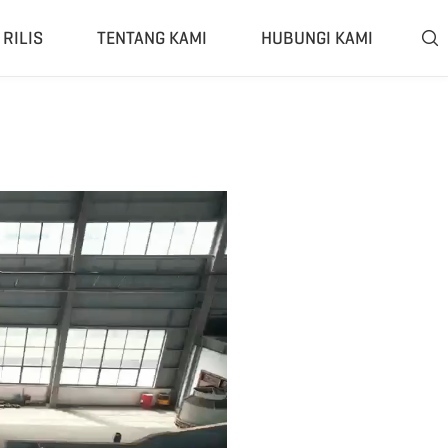
RILIS
TENTANG KAMI
HUBUNGI KAMI

engkap
Pengklasifikasi & Pemisah
cacahan Tertutup
Pemisah Pengayak Angin
ghancur Bergerak
Pemisah Arus Eddy
ghancur Seluler
Pemisah Magnetik
ilingan Karet
Tyre Rasper
lisis Ban
Mesin Pemisah Bead Ban
isis Portabel
Selengkapnya»