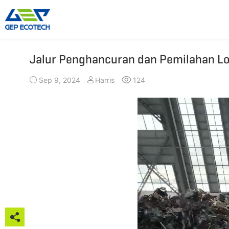
Jalur Penghancuran dan Pemilahan Lo
Mesin Penghancur
Mesin Pemecah Bat
Sep 9, 2024
Harris
124
Penghancur Poros Ganda
Mesin Penghancur Palu
Penghancur Poros Tunggal
Penghancur Rahang
Penghancur Poros Empat
Penghancur Dampak
Pra Penghancur
Penghancur Kerucut
Hammer Mill Grinder
Penghancur VSI
Selengkapnya»
