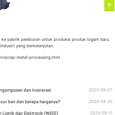

t ke pabrik peleburan untuk produksi produk logam baru.
ndustri yang berkelanjutan.
ion/scrap-metal-processing.html
engomposan dan Insinerasi
2024-09-07
ancur ban dan berapa harganya?
2024-04-20
 Listrik dan Elektronik (WEEE)
2024-09-11