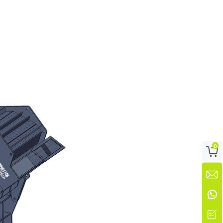
0



