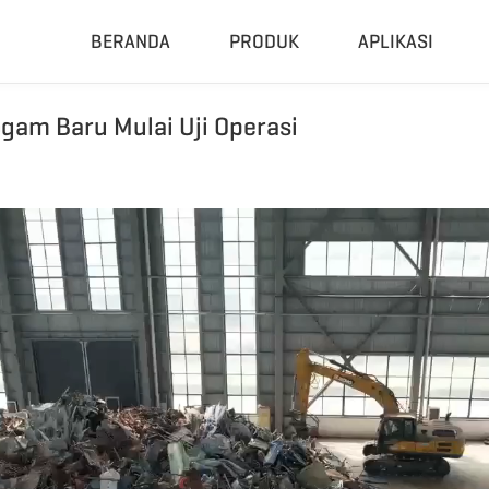
BERANDA
PRODUK
APLIKASI
gam Baru Mulai Uji Operasi
u
Pemadat Dan Granulator
Pabrik L
Mesin Press Hidrolik
Sistem Pen
Mesin Pelet RDF
Pabrik Pen
Granulator Universal
Pabrik Pen
Penggiling Karet
Unit Pengg
Mesin Pelet Biomassa
Sistem Piro
Pabrik Pirol