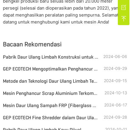
bengkel produksi baru seluas lebih dari 20.000 meter

persegi (selesai dan dioperasikan pada tahun 2022), yang
dapat menghasilkan peralatan paling sempurna. Selamat

datang untuk menghubungi kami untuk mesin Anda!
Bacaan Rekomendasi
Pabrik Daur Ulang Limbah Konstruksi untuk Dijual di Indonesia
2024-06-06
GEP ECOTECH Mengoptimalkan Penghancur Poros Ganda untuk Limbah Besar
2024-09-29
Metode dan Teknologi Daur Ulang Limbah Tekstil
2024-09-15
Mesin Penghancur Scrap Aluminium Terkompresi
2024-10-13
Mesin Daur Ulang Sampah FRP (Fiberglass Reinforced Plastic)
2024-06-17
GEP ECOTECH Fine Shredder dalam Daur Ulang Limbah Film Pertanian
2024-09-28
Pabrik Daur Ulang Limbah Kayu Dijual
2024-10-11